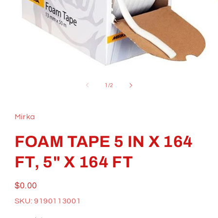
Ouvrir
le
média
de
1
/
2
1
dans
une
fenêtre
Mirka
modale
FOAM TAPE 5 IN X 164
FT, 5" X 164 FT
Prix
$0.00
habituel
SKU: 9190113001