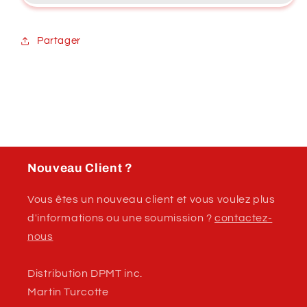
couche
couche
de
de
base
base
Partager
uréthane
uréthane
Nouveau Client ?
Vous êtes un nouveau client et vous voulez plus
d'informations ou une soumission ?
contactez-
nous
Distribution DPMT inc.
Martin Turcotte