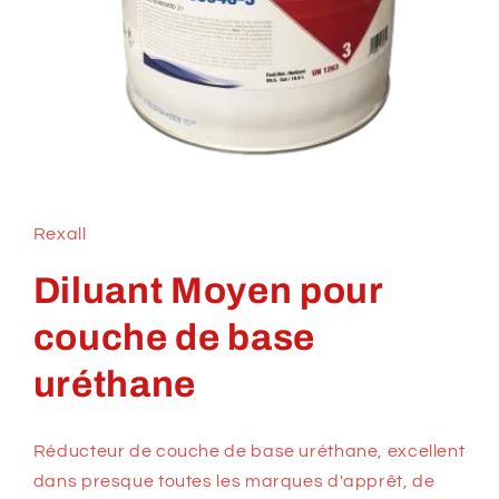
Ouvrir
le
média
1
Rexall
dans
une
fenêtre
Diluant Moyen pour
modale
couche de base
uréthane
Réducteur de couche de base uréthane, excellent
dans presque toutes les marques d'apprêt, de