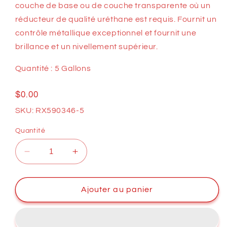
couche de base ou de couche transparente où un
réducteur de qualité uréthane est requis. Fournit un
contrôle métallique exceptionnel et fournit une
brillance et un nivellement supérieur.
Quantité : 5 Gallons
Prix
$0.00
habituel
SKU: RX590346-5
Quantité
Réduire
Augmenter
la
la
quantité
quantité
de
de
Ajouter au panier
Diluant
Diluant
Moyen
Moyen
pour
pour