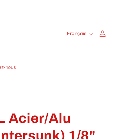
L
Connexion
Français
a
n
g
ez-nous
u
e
L Acier/Alu
ntersunk) 1/8"