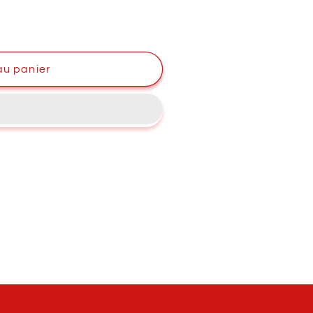
au panier
ersunk)
/4&quot;