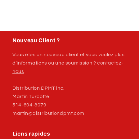
avec
avec
rondelle
rondelle
TEKS,
TEKS,
zinc
zinc
Nouveau Client ?
Vous êtes un nouveau client et vous voulez plus
d'informations ou une soumission ?
contactez-
nous
Distribution DPMT inc.
Martin Turcotte
514-604-8079
martin@distributiondpmt.com
Liens rapides