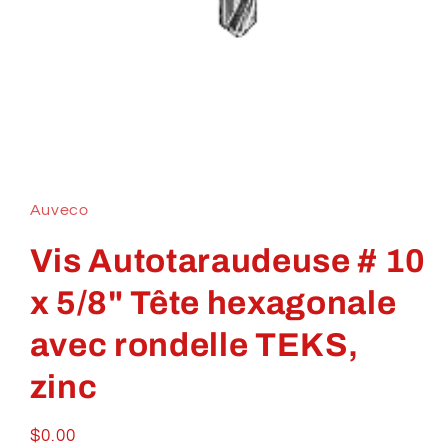
Ouvrir
le
média
1
Auveco
dans
une
fenêtre
Vis Autotaraudeuse # 10
modale
x 5/8" Tête hexagonale
avec rondelle TEKS,
zinc
Prix
$0.00