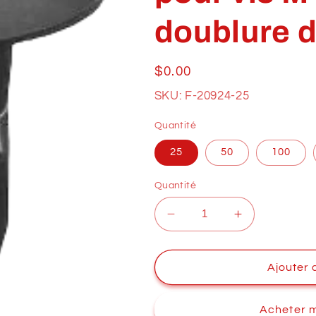
doublure d'
Prix
$0.00
habituel
SKU: F-20924-25
Quantité
25
50
100
Quantité
Réduire
Augmenter
la
la
quantité
quantité
de
de
Ajouter 
Oeillet
Oeillet
VOLKSWAGEN
VOLKSWAG
Acheter 
pour
pour