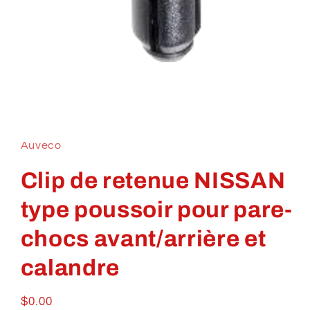
Ouvrir
le
média
1
Auveco
dans
une
fenêtre
Clip de retenue NISSAN
modale
type poussoir pour pare-
chocs avant/arrière et
calandre
Prix
$0.00