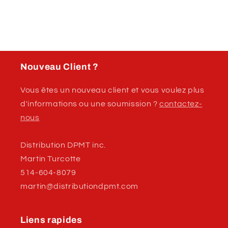
chocs
chocs
avant/arrière
avant/arrière
et
et
calandre
calandre
Nouveau Client ?
Vous êtes un nouveau client et vous voulez plus
d'informations ou une soumission ?
contactez-
nous
Distribution DPMT inc.
Martin Turcotte
514-604-8079
martin@distributiondpmt.com
Liens rapides