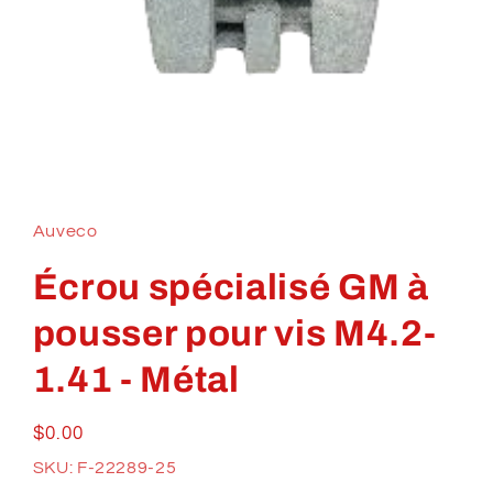
Ouvrir
le
média
1
Auveco
dans
une
fenêtre
Écrou spécialisé GM à
modale
pousser pour vis M4.2-
1.41 - Métal
Prix
$0.00
habituel
SKU: F-22289-25