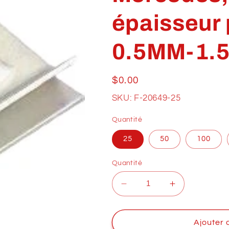
épaisseur
0.5MM-1.
Prix
$0.00
habituel
SKU: F-20649-25
Quantité
25
50
100
Quantité
Réduire
Augmenter
la
la
quantité
quantité
de
de
Ajouter 