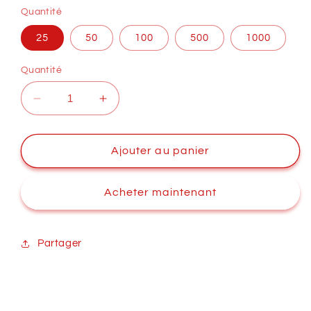
Quantité
25
50
100
500
1000
Quantité
Réduire
Augmenter
la
la
quantité
quantité
de
de
Ajouter au panier
Écrou
Écrou
tubulaire
tubulaire
Acheter maintenant
nylon
nylon
pour
pour
goujon
goujon
5mm
5mm
Partager
-
-
Rouge
Rouge