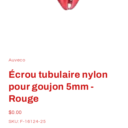
Ouvrir
le
média
1
Auveco
dans
une
fenêtre
Écrou tubulaire nylon
modale
pour goujon 5mm -
Rouge
Prix
$0.00
habituel
SKU: F-16124-25