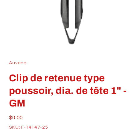
Ouvrir
le
média
1
Auveco
dans
une
fenêtre
Clip de retenue type
modale
poussoir, dia. de tête 1" -
GM
Prix
$0.00
habituel
SKU: F-14147-25