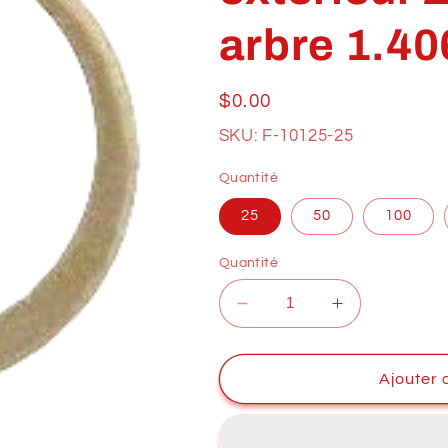
arbre 1.40
Prix
$0.00
habituel
SKU: F-10125-25
Quantité
25
50
100
Quantité
Réduire
Augmenter
la
la
quantité
quantité
de
de
Ajouter 
Anneaux
Anneaux
de
de
retenue
retenue