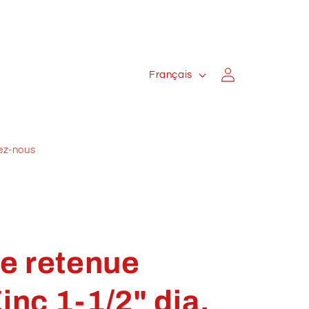
L
Connexion
Français
a
n
g
ez-nous
u
e
e retenue
inc 1-1/2" dia.