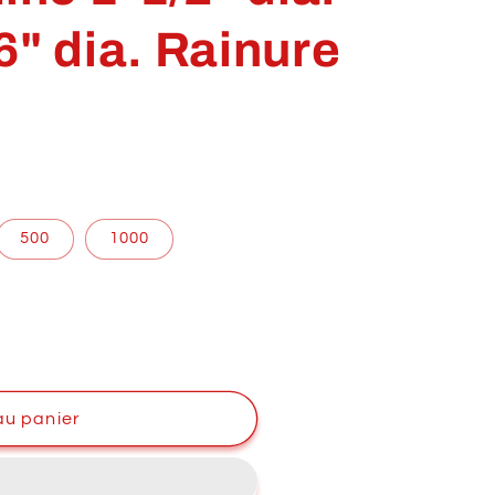
6" dia. Rainure
500
1000
au panier