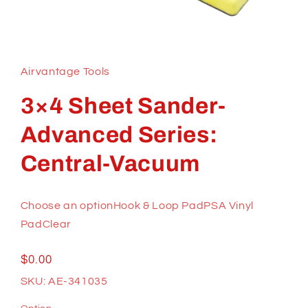
Ouvrir
le
média
1
Airvantage Tools
dans
une
fenêtre
3×4 Sheet Sander-
modale
Advanced Series:
Central-Vacuum
Choose an optionHook & Loop PadPSA Vinyl
PadClear
Prix
$0.00
habituel
SKU: AE-341035