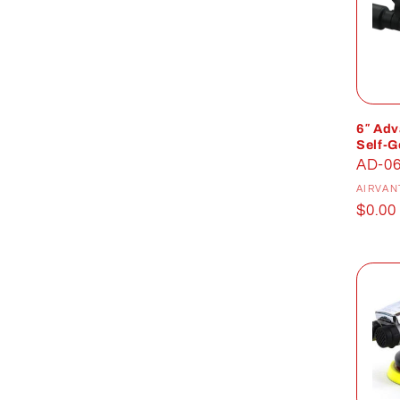
l
e
c
6″ Adv
Self-G
t
Vacu
AD-0
AIRVAN
i
Prix
$0.00
habit
o
n
: