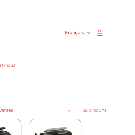
L
Connexion
Français
a
n
g
ez-nous
u
e
59 produits