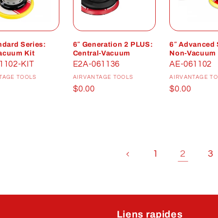
ndard Series:
6″ Generation 2 PLUS:
6″ Advanced 
acuum Kit
Central-Vacuum
Non-Vacuum
1102-KIT
E2A-061136
AE-061102
Distributeur :
Distributeur :
D
TAGE TOOLS
AIRVANTAGE TOOLS
AIRVANTAGE T
Prix
$0.00
Prix
$0.00
uel
habituel
habituel
1
2
3
Liens rapides