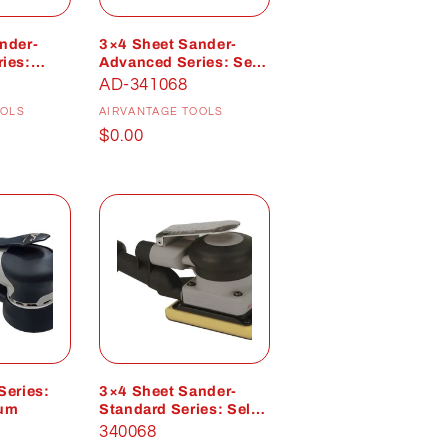
nder-
3×4 Sheet Sander-
ies:
Advanced Series: Self-
uum
Generated Vacuum
AD-341068
istributeur :
Distributeur :
OOLS
AIRVANTAGE TOOLS
Prix
$0.00
habituel
Series:
3×4 Sheet Sander-
uum
Standard Series: Self-
Generated Vacuum
340068
istributeur :
Distributeur :