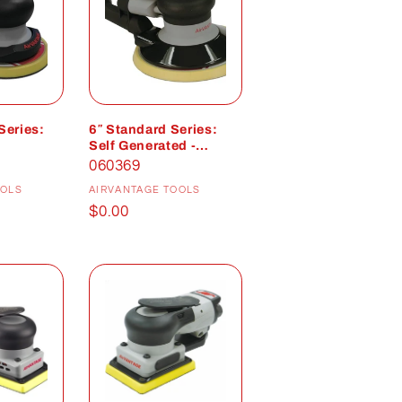
Series:
6″ Standard Series:
Self Generated -
Vacuum
060369
istributeur :
Distributeur :
OOLS
AIRVANTAGE TOOLS
Prix
$0.00
habituel