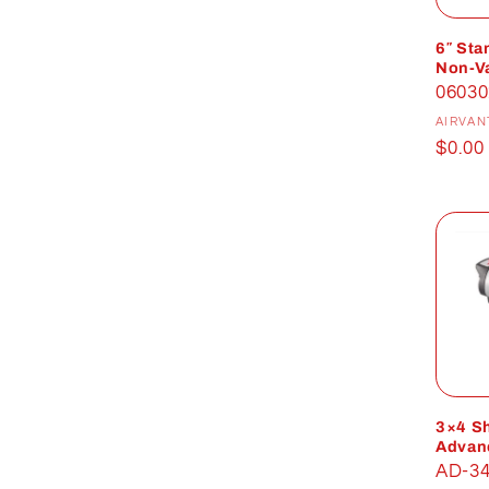
6″ Sta
Non-V
06030
AIRVAN
Prix
$0.00
habit
3×4 Sh
Advanc
Non-V
AD-3