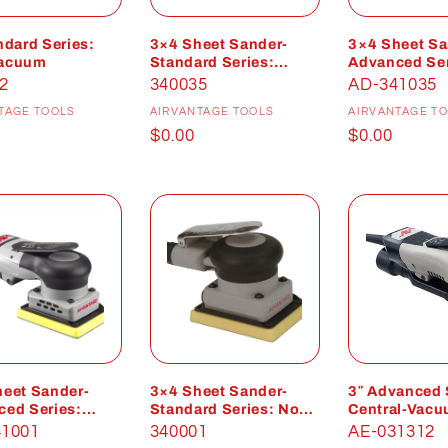
ndard Series:
3×4 Sheet Sander-
3×4 Sheet Sa
acuum
Standard Series:
Advanced Ser
Central-Vacuum
Central-Vac
2
340035
AD-341035
Distributeur :
Distributeur :
D
TAGE TOOLS
AIRVANTAGE TOOLS
AIRVANTAGE T
Prix
$0.00
Prix
$0.00
uel
habituel
habituel
eet Sander-
3×4 Sheet Sander-
3″ Advanced 
ed Series:
Standard Series: Non-
Central-Vac
acuum
Vacuum
41001
340001
AE-031312
Distributeur :
Distributeur :
D