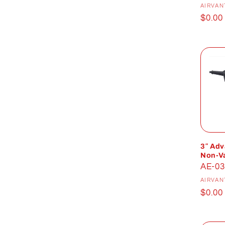
AIRVAN
Prix
$0.00
habit
3″ Adv
Non-V
AE-03
AIRVAN
Prix
$0.00
habit