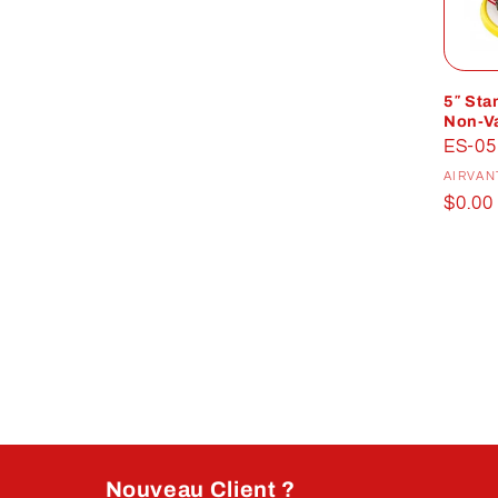
5″ Sta
Non-V
ES-05
AIRVAN
Prix
$0.00
habit
Nouveau Client ?