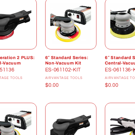
eration 2 PLUS:
6″ Standard Series:
6″ Standard S
al-Vacuum
Non-Vacuum Kit
Central-Vacu
51136
ES-061102-KIT
ES-061136-
Distributeur :
Distributeur :
TAGE TOOLS
AIRVANTAGE TOOLS
AIRVANTAGE T
Prix
$0.00
Prix
$0.00
uel
habituel
habituel