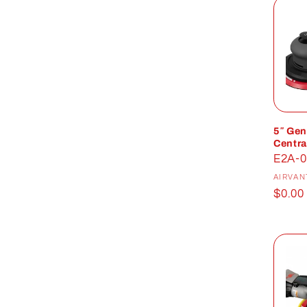
5″ Gen
Centr
E2A-0
AIRVAN
Prix
$0.00
habit