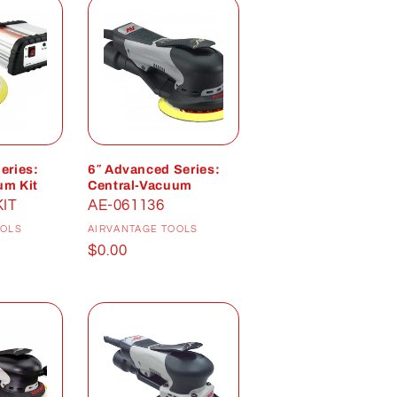
eries:
6″ Advanced Series:
um Kit
Central-Vacuum
KIT
AE-061136
Distributeur :
Distributeur :
OOLS
AIRVANTAGE TOOLS
Prix
$0.00
habituel