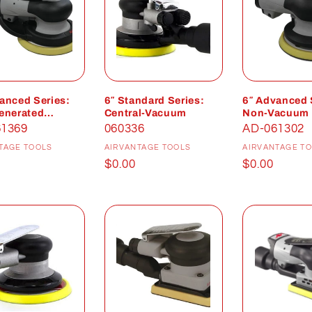
anced Series:
6″ Standard Series:
6″ Advanced 
enerated
Central-Vacuum
Non-Vacuum
um
61369
060336
AD-061302
Distributeur :
Distributeur :
D
TAGE TOOLS
AIRVANTAGE TOOLS
AIRVANTAGE T
Prix
$0.00
Prix
$0.00
uel
habituel
habituel