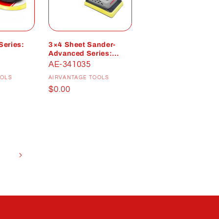
Series:
3×4 Sheet Sander-
Advanced Series:
Central-Vacuum
AE-341035
istributeur :
Distributeur :
OOLS
AIRVANTAGE TOOLS
Prix
$0.00
habituel