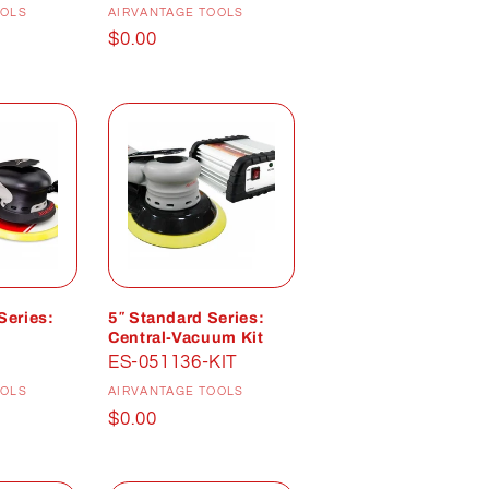
OOLS
AIRVANTAGE TOOLS
Prix
$0.00
habituel
Series:
5″ Standard Series:
Central-Vacuum Kit
ES-051136-KIT
istributeur :
Distributeur :
OOLS
AIRVANTAGE TOOLS
Prix
$0.00
habituel