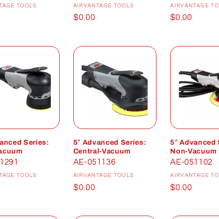
TAGE TOOLS
AIRVANTAGE TOOLS
AIRVANTAGE T
Prix
$0.00
Prix
$0.00
uel
habituel
habituel
anced Series:
5″ Advanced Series:
5″ Advanced 
acuum
Central-Vacuum
Non-Vacuum
1291
AE-051136
AE-051102
Distributeur :
Distributeur :
D
TAGE TOOLS
AIRVANTAGE TOOLS
AIRVANTAGE T
Prix
$0.00
Prix
$0.00
uel
habituel
habituel